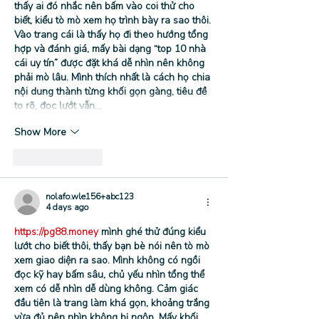
thấy ai đó nhắc nên bấm vào coi thử cho 
biết, kiểu tò mò xem họ trình bày ra sao thôi. 
Vào trang cái là thấy họ đi theo hướng tổng 
hợp và đánh giá, mấy bài dạng “top 10 nhà 
cái uy tín” được đặt khá dễ nhìn nên không 
phải mò lâu. Mình thích nhất là cách họ chia 
nội dung thành từng khối gọn gàng, tiêu đề 
to rõ, đọc lướt vẫn…
Show More
Like
Reply
nolafo.wle156+abc123
4 days ago
https://pg88.money
 mình ghé thử đúng kiểu 
lướt cho biết thôi, thấy bạn bè nói nên tò mò 
xem giao diện ra sao. Mình không có ngồi 
đọc kỹ hay bấm sâu, chủ yếu nhìn tổng thể 
xem có dễ nhìn dễ dùng không. Cảm giác 
đầu tiên là trang làm khá gọn, khoảng trắng 
vừa đủ nên nhìn không bị ngộp. Mấy khối 