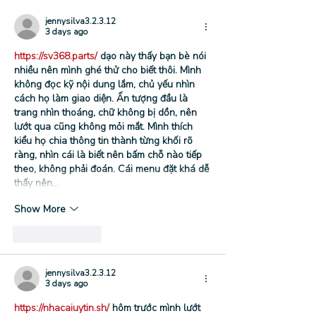
jennysilva3.2.3.12
3 days ago
https://sv368.parts/
 dạo này thấy bạn bè nói 
nhiều nên mình ghé thử cho biết thôi. Mình 
không đọc kỹ nội dung lắm, chủ yếu nhìn 
cách họ làm giao diện. Ấn tượng đầu là 
trang nhìn thoáng, chữ không bị dồn, nên 
lướt qua cũng không mỏi mắt. Mình thích 
kiểu họ chia thông tin thành từng khối rõ 
ràng, nhìn cái là biết nên bấm chỗ nào tiếp 
theo, không phải đoán. Cái menu đặt khá dễ 
thấy nên…
Show More
Like
Reply
jennysilva3.2.3.12
3 days ago
https://nhacaiuytin.sh/
 hôm trước mình lướt 