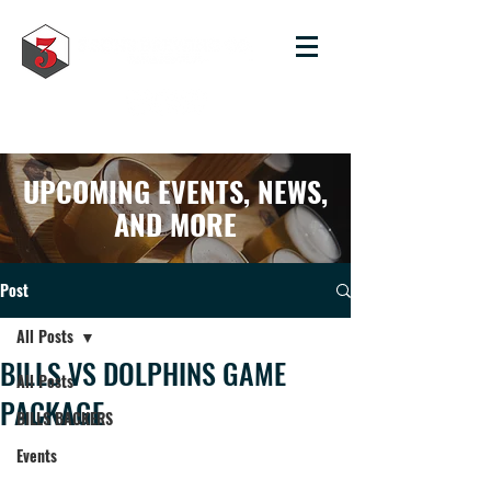
UPCOMING EVENTS, NEWS,
AND MORE
Post
All Posts
BILLS VS DOLPHINS GAME
All Posts
PACKAGE
BILLS BACKERS
Events