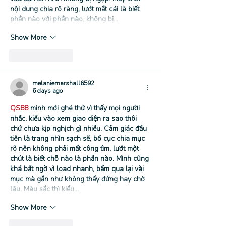
nội dung chia rõ ràng, lướt mắt cái là biết 
phần nào với phần nào, không bị…
Show More
Like
Reply
melaniemarshall6592
6 days ago
QS88
 mình mới ghé thử vì thấy mọi người 
nhắc, kiểu vào xem giao diện ra sao thôi 
chứ chưa kịp nghịch gì nhiều. Cảm giác đầu 
tiên là trang nhìn sạch sẽ, bố cục chia mục 
rõ nên không phải mất công tìm, lướt một 
chút là biết chỗ nào là phần nào. Mình cũng 
khá bất ngờ vì load nhanh, bấm qua lại vài 
mục mà gần như không thấy đứng hay chờ 
lâu. Màu sắc thì kiểu…
Show More
Like
Reply