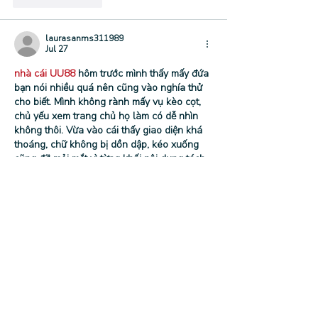
laurasanms311989
Jul 27
nhà cái UU88
 hôm trước mình thấy mấy đứa 
bạn nói nhiều quá nên cũng vào nghía thử 
cho biết. Mình không rành mấy vụ kèo cọt, 
chủ yếu xem trang chủ họ làm có dễ nhìn 
không thôi. Vừa vào cái thấy giao diện khá 
thoáng, chữ không bị dồn dập, kéo xuống 
cũng đỡ mỏi mắt vì từng khối nội dung tách 
ra rõ ràng. Có một đoạn giới thiệu lịch sử 
kiểu thành lập từ 2010, đọc…
Show More
Like
Reply
Show more comments